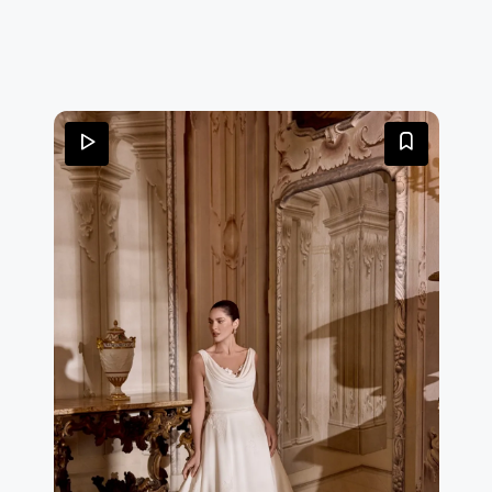
con perline e paillettes impreziosiscono il corpetto e le
spalline e scendono su tutta la gonna, dove sotto lo
strato superiore di tulle si intravede un delicato pizzo
Chantilly. Le applicazioni includono paillettes tono su
tono e microperline. Il corpetto, leggermente
trasparente, lascia intravedere le stecche a vista e
termina in un elegante punto vita a baschina. La gonna
presenta arricciatura in vita e morbidi volumi sui fianchi
per aggiungere ampiezza. Sono presenti anche le
tasche. Rifinito da bottoncini fino alla fine dello strascico
di lunghezza cappella.