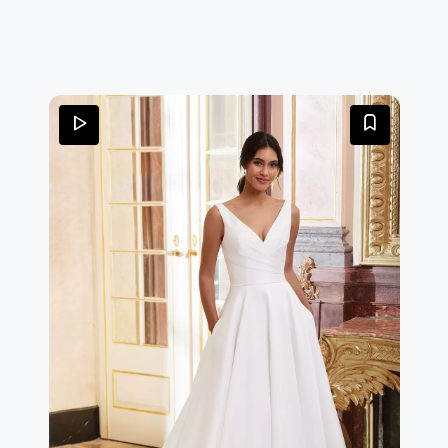
corpetto senza spalline, con scollo a cuore allungato,
scolpisce la silhouette grazie a linee moderne e pulite
che proseguono armoniose lungo la gonna. La gonna
ampia, impreziosita da tasche laterali dal gusto
contemporaneo, si apre in un raffinato strascico a
lunghezza cappella. Sul retro, una fila di delicati
bottoncini percorre la schiena fino all’orlo, donando un
tocco senza tempo.