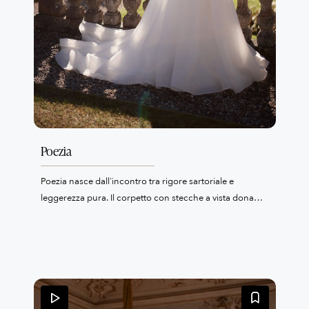
Poezia
Poezia nasce dall'incontro tra rigore sartoriale e
leggerezza pura. Il corpetto con stecche a vista dona
struttura e definizione al busto, mentre le maniche off-
shoulder in organza drappeggiata scivolano morbide
sulle braccia con un gesto romantico e naturale — come
un abbraccio appena accennato. La gonna è pura
poesia in movimento: strati di organza che si aprono in
un volume principesco, amplificato da uno strascico