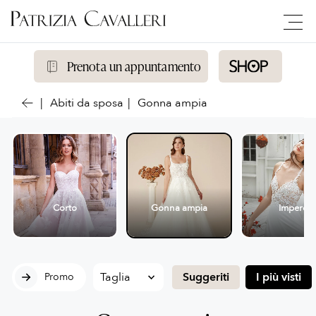
Prenota un appuntamento
Abiti da sposa
Gonna ampia
Corto
Gonna ampia
Impero
Suggeriti
I più visti