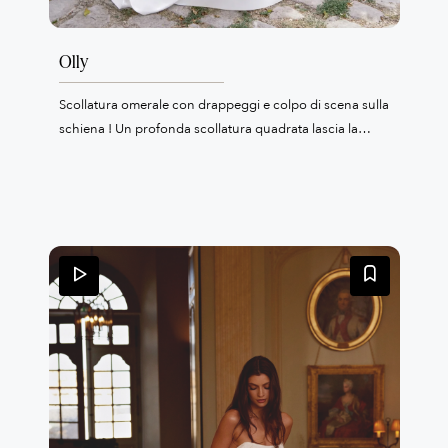
Olly
Scollatura omerale con drappeggi e colpo di scena sulla
schiena ! Un profonda scollatura quadrata lascia la
schiena completamente nuda. L'abito è in mikado e di
linea ad A, il tocco nuovo sono le tasche nella gonna.