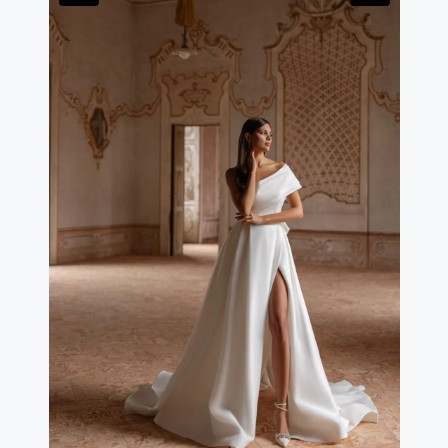
generoso che cattura la luce e si muove come una
nuvola. Il dettaglio che rende Poezia unico è il contrasto
tra la trasparenza strutturata del corsetto — moderno,
audace, quasi architettonico — e la morbidezza
sognante della gonna. Due anime in un solo abito, per
la sposa che è insieme forte e delicata.