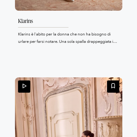
Klarins
Klarins è l'abito per la donna che non ha bisogno di
urlare per farsi notare. Una sola spalla drappeggiata in
organza pregiata incornicia il décolleté con un gesto
sartoriale deciso e raffinato, mentre sul retro un maxi
fiocco scultoreo diventa il vero colpo di scena — quel
dettaglio che farà trattenere il fiato ai tuoi invitati
quando ti vedranno camminare verso l'altare. La gonna
ampia si apre in un volume generoso con strascico che
accarezza il pavimento, ma è lo spacco laterale
profondo a regalare quel tocco di sensualità moderna e
disinvolta. È il contrasto perfetto: la maestosità di una
principessa contemporanea e l'audacia di una donna
che sa esattamente chi è.