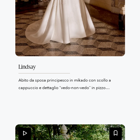
Lindsay
Abito da sposa principesco in mikado con scollo a
cappuccio e dettaglio “vedo-non-vedo” in pizzo
ricamato con paillettes. Il corpetto pulito in crêpe è
valorizzato da una cintura staccabile coordinata. Sulla
gonna sono distribuite applicazioni di pizzo ricamate
con perline e sono presenti anche tasche. Sul retro, la
scollatura a V in tulle trasparente lascia intravedere le
stecche a vista sotto le applicazioni di pizzo con perline.