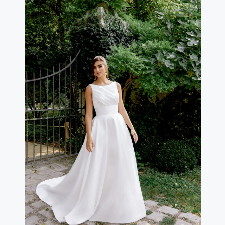
scollatura morbida, è rifinita da bottoncini che arrivano
fino al termine della zip, mentre la gonna si apre in uno
strascico a lunghezza cappella con orlo strutturato in
crine per un portamento impeccabile. Perfetto per la
sposa che sogna un abito da sposa luminoso, ricco di
dettagli e dal fascino moderno.