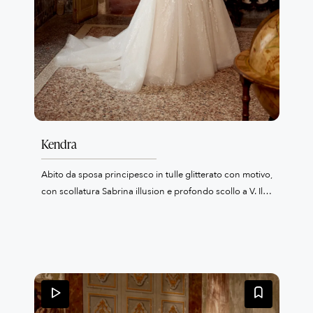
Kendra
Abito da sposa principesco in tulle glitterato con motivo,
con scollatura Sabrina illusion e profondo scollo a V. Il
corpetto, leggermente trasparente, mette in evidenza le
stecche a vista su base di tulle glitter, ed è riccamente
decorato da applicazioni di pizzo ricamato con perline e
paillettes su tutto l’abito. Le applicazioni includono
paillettes trasparenti e tono su tono, microperline, perle
“bubble” e cristalli, per un effetto luce elegante e
prezioso. La gonna è completata da uno spacco laterale