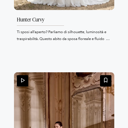
Hunter Curvy
Ti sposi all’aperto? Parliamo di silhouette, luminosità e
traspirabilità. Questo abito da sposa floreale e fluido è
leggero come una nuvola e veste come un sogno. Il
corpetto, leggermente trasparente è decorato con pizzo
in 3 D e ricami.La gonna morbida è in tulle che si muove
ad ogni passo dando leggerezza al vestito da sposa.