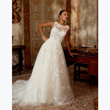
e sul retro presenta uno scollo basso arrotondato
rifinito da bottoncini fino al punto vita. Chiusura con zip
invisibile. Lo strascico di lunghezza cappella è sostenuto
da un bordo in crine (horsehair) sotto lo strato di tulle
glitter, per una forma impeccabile.