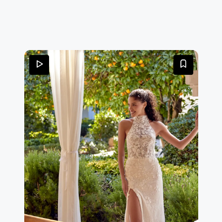
ricamato con paillettes. Il corpetto pulito in crêpe è
valorizzato da una cintura staccabile coordinata. Sulla
gonna sono distribuite applicazioni di pizzo ricamate
con perline e sono presenti anche tasche. Sul retro, la
scollatura a V in tulle trasparente lascia intravedere le
stecche a vista sotto le applicazioni di pizzo con perline.
Rifinito da bottoncini fino al termine della zip. Completa
il look uno strascico di lunghezza cappella.