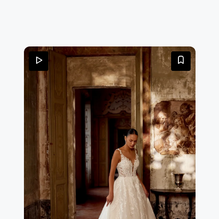
diverse dimensioni, che scendono delicatamente sul
corpetto in tulle illusion. Il corpetto, leggermente
trasparente, lascia intravedere le stecche a vista e
termina in un elegante punto vita a baschina. Paillettes
tono su tono e paillettes argento si distribuiscono su
corpetto e gonna creando un effetto luminoso
uniforme. Sul retro, lo scollo a U è rifinito da bottoncini
rivestiti in pizzo Chantilly che proseguono lungo lo
strascico di lunghezza cappella. L’orlo della gonna è
completato da un bordo in pizzo smerlato con finitura
“eyelash”.