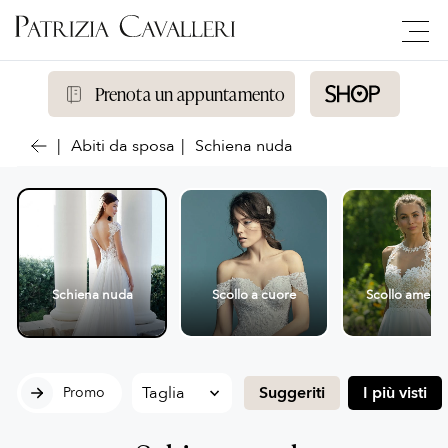
Prenota un appuntamento
Abiti da sposa
Schiena nuda
Schiena nuda
Scollo a cuore
Scollo americ
Suggeriti
I più visti