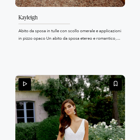
Kayleigh
Abito da sposa in tulle con scollo omerale e applicazioni
in pizzo opaco Un abito da sposa etereo e romantico,
con linea A leggera e sofisticata. Lo scollo omerale in
tulle trasparente è arricchito da applicazioni in pizzo
opaco, mentre al di sotto si intravede un delicato scollo
a cuore. Il corpetto, trasparente e raffinato, rivela uno
strato di pizzo Chantilly e stecche a vista che modellano
la figura con eleganza. La gonna è composta da due
strati di tulle sovrapposti su una base in pizzo Chantilly,
creando un effetto morbido e arioso. Le applicazioni in
pizzo opaco decorano il primo strato di tulle e si
diffondono con armonia lungo la parte anteriore e
posteriore della gonna, partendo dal corpetto. Lo scollo
posteriore rotondo è rifinito con bottoncini fino al
punto vita e una chiusura a zip invisibile. Lo strascico a