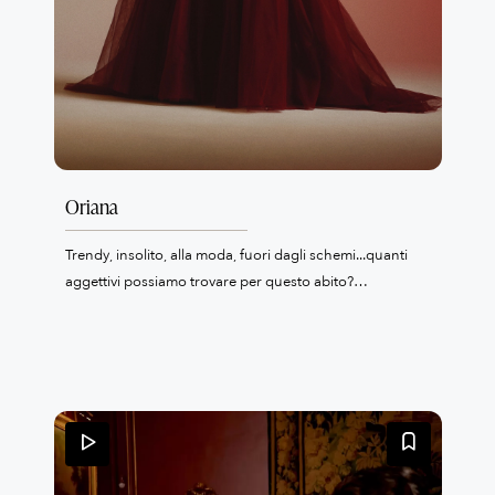
Oriana
Trendy, insolito, alla moda, fuori dagli schemi...quanti
aggettivi possiamo trovare per questo abito?
Semplifichiamo, facciamo che ne mettiamo solo uno:
colorato. Un tono color rosso amaranto molto elegante
e insolito. Personalizzalo con un chiodo per non essere
la solita sposa! Interamente realizzato nella nostra
sartoria è stato realizzato con materiali pregiati e
ricamato a mano dando luce anche al corpetto. Questo
capo della collezione Patrizia Cavalleri può essere
realizzato con eventuali modifiche per la sposa che le