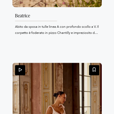
Beatrice
Abito da sposa in tulle linea A con profondo scollo a V. Il
corpetto è foderato in pizzo Chantilly e impreziosito da
applicazioni di pizzo ricamato con perline e paillettes,
piettes e dettagli in pizzo 3D. La schiena con scollo
basso arrotondato è completata da bottoncini rivestiti in
tulle. La gonna, leggera e fluida, scende in uno strascico
di lunghezza cappella rifinito con un bordo in pizzo
ricamato con perline e paillettes.