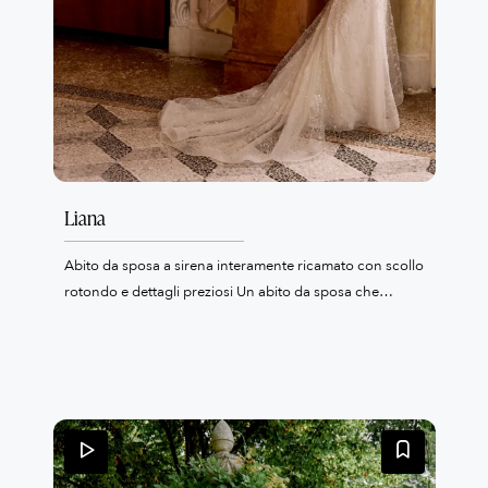
Liana
Abito da sposa a sirena interamente ricamato con scollo
rotondo e dettagli preziosi Un abito da sposa che
cattura la luce e lo sguardo grazie al suo ricamo
interamente realizzato su tulle, con perle, pailettes,
micro perline, bugle beads e lustrini applicati con
maestria. La silhouette a sirena, elegante e sensuale, è
valorizzata da un corpetto trasparente con stecche a
vista e da un drappeggio delicato che incornicia lo
scollo rotondo con armonia. La schiena, aperta con una