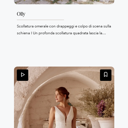
Olly
Scollatura omerale con drappeggi e colpo di scena sulla
schiena ! Un profonda scollatura quadrata lascia la
schiena completamente nuda. L'abito è in mikado e di
linea ad A, il tocco nuovo sono le tasche nella gonna.