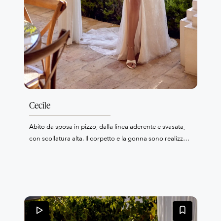
Cecile
Abito da sposa in pizzo, dalla linea aderente e svasata,
con scollatura alta. Il corpetto e la gonna sono realizzati
a strati in pizzo Chantilly e applicazioni di pizzo di
cotone con paillettes. Sul retro presenta un dettaglio a
goccia, mentre la gonna è completata da uno spacco e
da una comoda fodera in maglina. L’abito è completato
da uno strascico di lunghezza cappella.