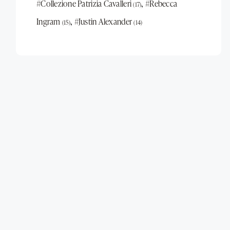
,
#Collezione Patrizia Cavalleri
#Rebecca
(17)
,
Ingram
#Justin Alexander
(15)
(14)