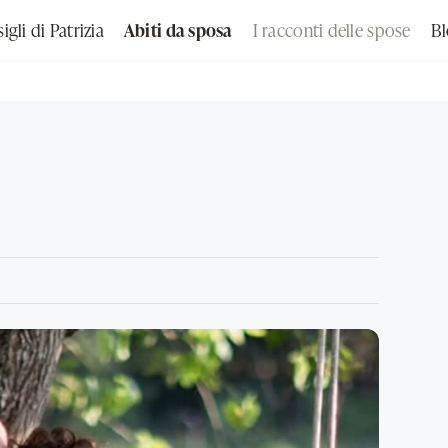
igli di Patrizia
Abiti da sposa
I racconti delle spose
B
Cerca nel sito