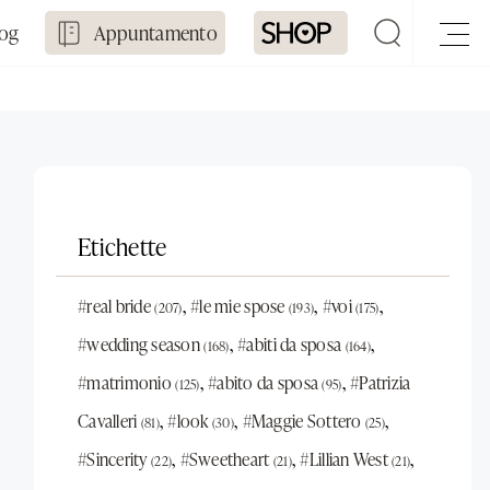
log
Appuntamento
Etichette
,
,
,
#real bride
#le mie spose
#voi
(207)
(193)
(175)
,
,
#wedding season
#abiti da sposa
(168)
(164)
,
,
#matrimonio
#abito da sposa
#Patrizia
(125)
(95)
,
,
,
Cavalleri
#look
#Maggie Sottero
(81)
(30)
(25)
,
,
,
#Sincerity
#Sweetheart
#Lillian West
(22)
(21)
(21)