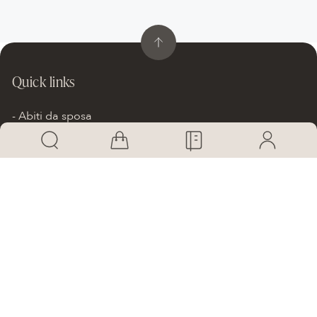
Quick links
Abiti da sposa
Abiti in promozione
I nostri brand
SHOP Online
Storie di Spose
Informazioni
Atelier
I Consigli di Patrizia